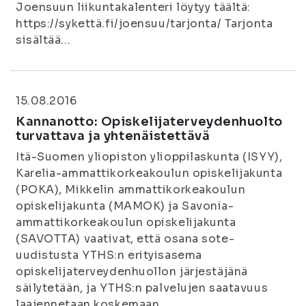
Joensuun liikuntakalenteri löytyy täältä:
https://sykettä.fi/joensuu/tarjonta/ Tarjonta
sisältää...
15.08.2016
Kannanotto: Opiskelijaterveydenhuolto
turvattava ja yhtenäistettävä
Itä-Suomen yliopiston ylioppilaskunta (ISYY),
Karelia-ammattikorkeakoulun opiskelijakunta
(POKA), Mikkelin ammattikorkeakoulun
opiskelijakunta (MAMOK) ja Savonia-
ammattikorkeakoulun opiskelijakunta
(SAVOTTA) vaativat, että osana sote-
uudistusta YTHS:n erityisasema
opiskelijaterveydenhuollon järjestäjänä
säilytetään, ja YTHS:n palvelujen saatavuus
laajennetaan koskemaan...