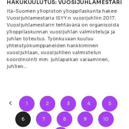
HAKUKUULUTUS: VUOSIJUHLAMESTARI
Itä-Suomen yliopiston ylioppilaskunta hakee
Vuosijuhlamestaria ISYY:n vuosijuhliin 2017.
Vuosijuhlamestarin tehtävänä on organisoida
ylioppilaskunnan vuosijuhlan valmisteluja ja
juhlan toteutus. Työnkuvaan kuuluu
yhteistyökumppaneiden hankkiminen
vuosijuhlaan, vuosijuhlien valmistelun
koordinointi mm. juhlapaikan varaaminen,
juhlien...
1
2
3
4
5
6
7
8
9
10