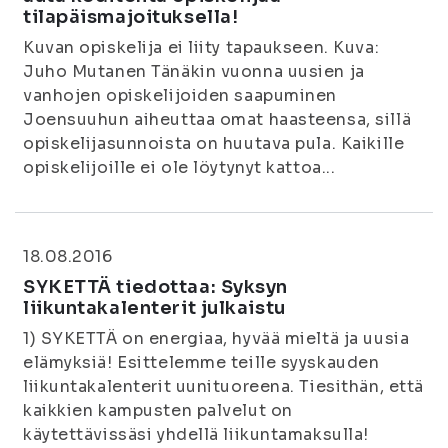
tilapäismajoituksella!
Kuvan opiskelija ei liity tapaukseen. Kuva:
Juho Mutanen Tänäkin vuonna uusien ja
vanhojen opiskelijoiden saapuminen
Joensuuhun aiheuttaa omat haasteensa, sillä
opiskelijasunnoista on huutava pula. Kaikille
opiskelijoille ei ole löytynyt kattoa...
18.08.2016
SYKETTÄ tiedottaa: Syksyn
liikuntakalenterit julkaistu
1) SYKETTÄ on energiaa, hyvää mieltä ja uusia
elämyksiä! Esittelemme teille syyskauden
liikuntakalenterit uunituoreena. Tiesithän, että
kaikkien kampusten palvelut on
käytettävissäsi yhdellä liikuntamaksulla!