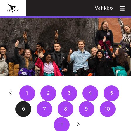
Valikko
1
2
3
4
5
6
7
8
9
10
11