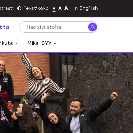
In English
trasti:
Tekstikoko:
rtta
ikuta
Mikä ISYY