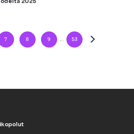
uodelta 2025
7
8
9
...
53
ikopolut