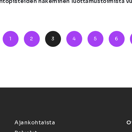
ntopisteiden hakeminen luottamustoimista v
1
2
3
4
5
6
Ajankohtaista
O