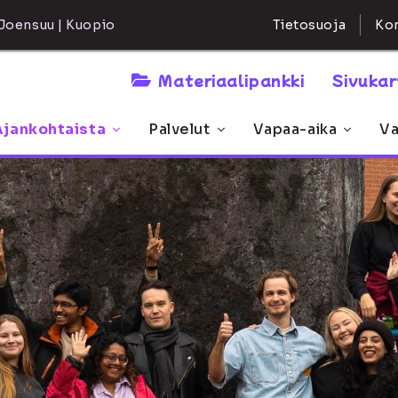
Kon
Joensuu | Kuopio
Tietosuoja
Materiaalipankki
Sivuka
Ajankohtaista
Palvelut
Vapaa-aika
Va