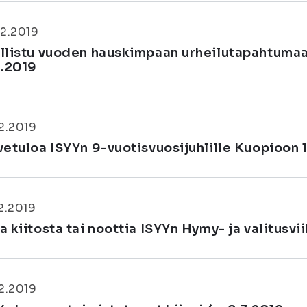
2.2019
llistu vuoden hauskimpaan urheilutapahtumaan
5.2019
2.2019
vetuloa ISYYn 9-vuotisvuosijuhlille Kuopioon 
2.2019
 kiitosta tai noottia ISYYn Hymy- ja valitusvii
2.2019