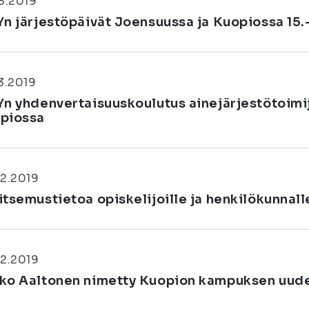
3.2019
Yn järjestöpäivät Joensuussa ja Kuopiossa 15.
3.2019
Yn yhdenvertaisuuskoulutus ainejärjestötoimij
piossa
2.2019
itsemustietoa opiskelijoille ja henkilökunnall
2.2019
ko Aaltonen nimetty Kuopion kampuksen uudek