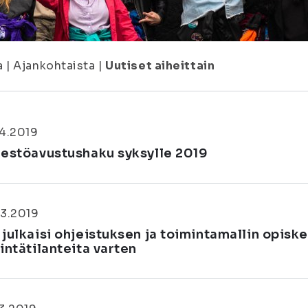
a
|
Ajankohtaista
|
Uutiset aiheittain
4.2019
jestöavustushaku syksylle 2019
3.2019
 julkaisi ohjeistuksen ja toimintamallin opisk
intätilanteita varten