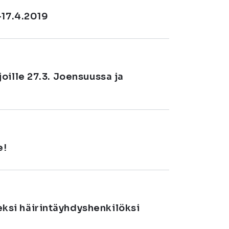
-17.4.2019
oille 27.3. Joensuussa ja
e!
si häirintäyhdyshenkilöksi