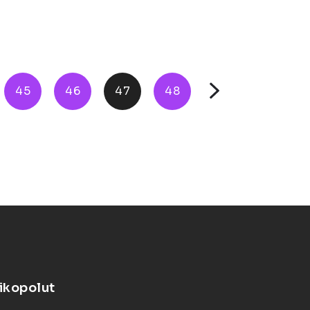
45
46
47
48
ikopolut