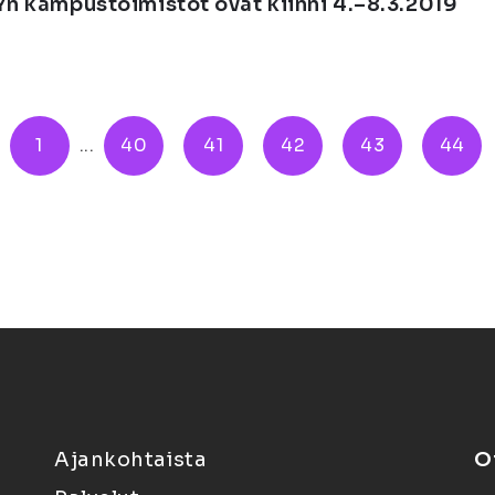
Yn kampustoimistot ovat kiinni 4.–8.3.2019
1
...
40
41
42
43
44
Ajankohtaista
O