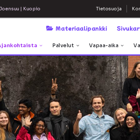
Kon
Joensuu | Kuopio
Tietosuoja
Materiaalipankki
Sivuka
Ajankohtaista
Palvelut
Vapaa-aika
Va