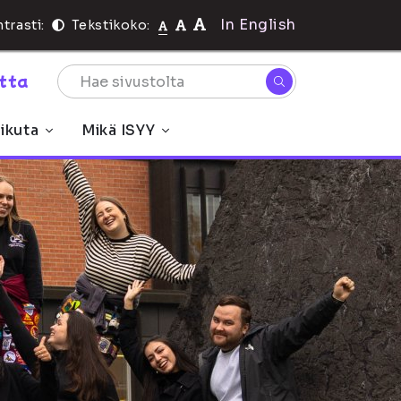
In English
trasti:
Tekstikoko:
rtta
ikuta
Mikä ISYY