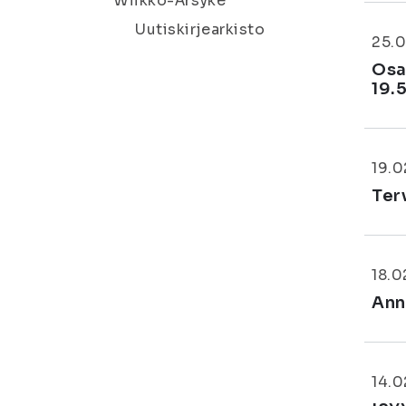
Wiikko-Ärsyke
Uutiskirjearkisto
25.0
Osa
19.
19.0
Ter
18.0
Anna
14.0