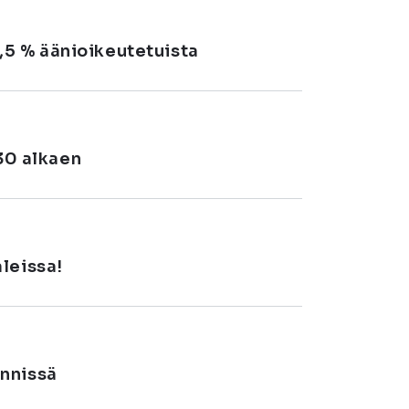
,5 % äänioikeutetuista
.30 alkaen
leissa!
ynnissä