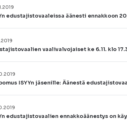
1.2019
Yn edustajistovaaleissa äänesti ennakkoon 20
1.2019
tajistovaalien vaalivalvojaiset ke 6.11. klo 17
0.2019
oomus ISYYn jäsenille: Äänestä edustajistovaa
0.2019
Yn edustajistovaalien ennakkoäänestys on kä