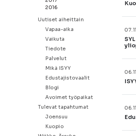
2017
Kuo
2016
Uutiset aiheittain
Vapaa-aika
07.1
Vaikuta
SYL
yli
Tiedote
Palvelut
Mikä ISYY
06.1
Edustajistovaalit
ISY
Blogi
Avoimet työpaikat
Tulevat tapahtumat
06.1
Joensuu
Edu
Kuopio