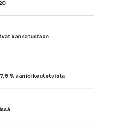
020
tivat kannatustaan
7,5 % äänioikeutetuista
issä