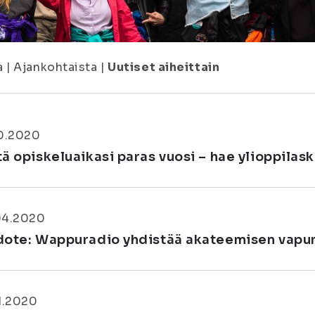
a
|
Ajankohtaista
|
Uutiset aiheittain
10.2020
tä opiskeluaikasi paras vuosi – hae ylioppilas
04.2020
dote: Wappuradio yhdistää akateemisen vapu
1.2020