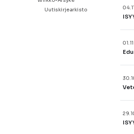
Wiikko-Ärsyke
04.1
Uutiskirjearkisto
ISY
01.1
Edus
30.1
Vet
29.1
ISY