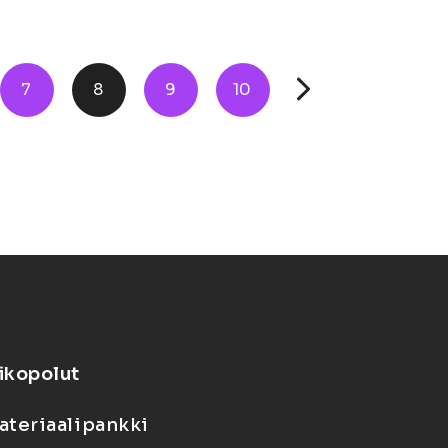
7
8
9
10
ikopolut
ateriaalipankki