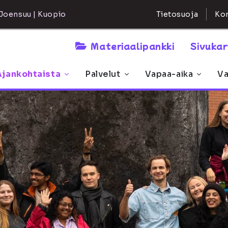
Kon
Joensuu | Kuopio
Tietosuoja
Materiaalipankki
Sivuka
Ajankohtaista
Palvelut
Vapaa-aika
Va