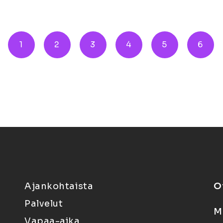
1
2
3
4
5
6
Ajankohtaista
O
Palvelut
M
Vapaa-aika