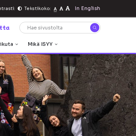
In English
trasti:
Tekstikoko:
rtta
ikuta
Mikä ISYY