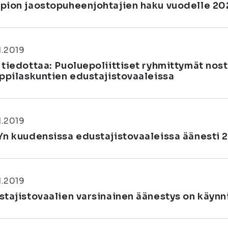
pion jaostopuheenjohtajien haku vuodelle 2
1.2019
 tiedottaa: Puoluepoliittiset ryhmittymät nos
oppilaskuntien edustajistovaaleissa
1.2019
Yn kuudensissa edustajistovaaleissa äänesti 2
1.2019
stajistovaalien varsinainen äänestys on käynn