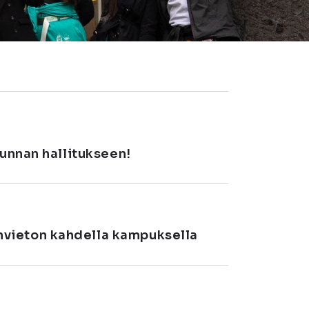
kunnan hallitukseen!
nvieton kahdella kampuksella