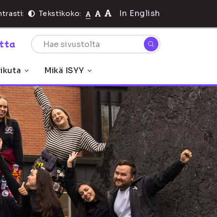
In English
trasti:
Tekstikoko:
rtta
ikuta
Mikä ISYY