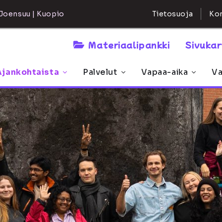
Kon
Joensuu | Kuopio
Tietosuoja
Materiaalipankki
Sivuka
Ajankohtaista
Palvelut
Vapaa-aika
Va