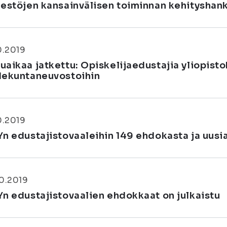
jestöjen kansainvälisen toiminnan kehityshan
0.2019
uaikaa jatkettu: Opiskelijaedustajia yliopist
dekuntaneuvostoihin
0.2019
Yn edustajistovaaleihin 149 ehdokasta ja uusia
0.2019
Yn edustajistovaalien ehdokkaat on julkaistu