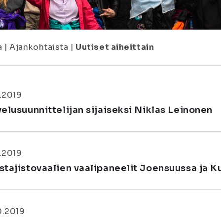
a
|
Ajankohtaista
|
Uutiset aiheittain
0.2019
velusuunnittelijan sijaiseksi Niklas Leinonen
0.2019
stajistovaalien vaalipaneelit Joensuussa ja Ku
0.2019