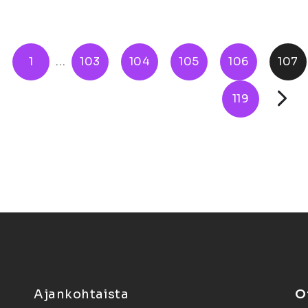
1
...
103
104
105
106
107
119
Ajankohtaista
O