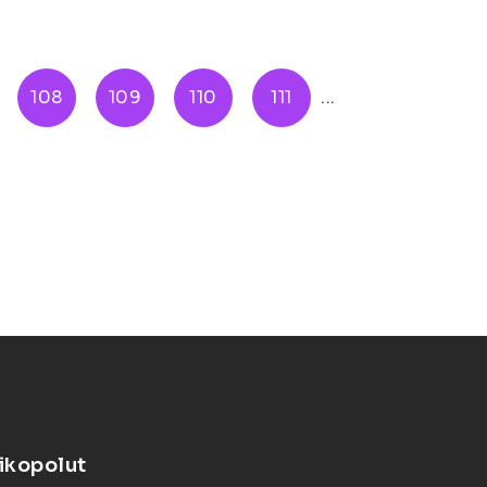
108
109
110
111
...
ikopolut