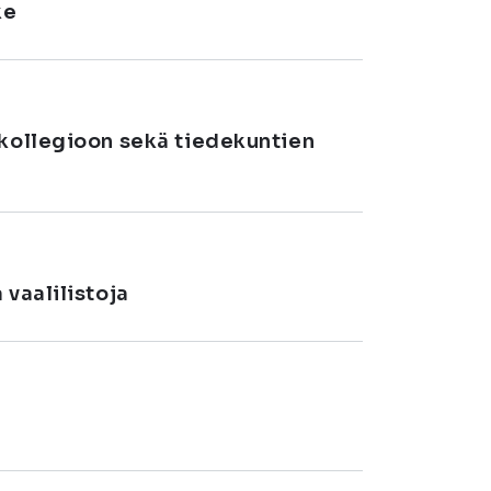
ke
okollegioon sekä tiedekuntien
 vaalilistoja