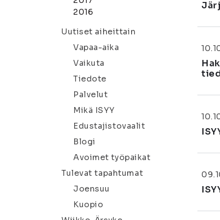
2017
Jär
2016
Uutiset aiheittain
Vapaa-aika
10.1
Vaikuta
Hak
tie
Tiedote
Palvelut
Mikä ISYY
10.1
Edustajistovaalit
ISY
Blogi
Avoimet työpaikat
Tulevat tapahtumat
09.1
Joensuu
ISY
Kuopio