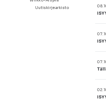
Wiikko-Ärsyke
08.1
Uutiskirjearkisto
ISY
07.1
ISY
07.1
Täl
02.1
ISY