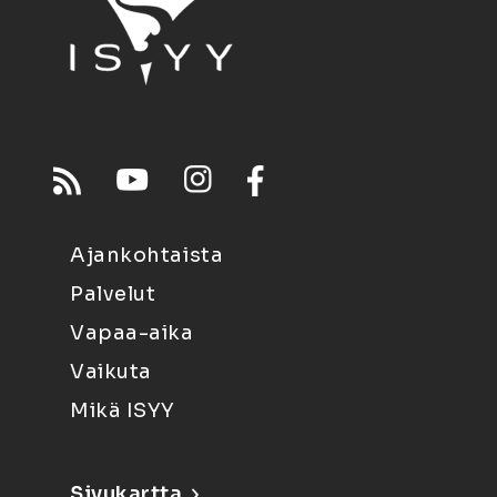
Ajankohtaista
Palvelut
Vapaa-aika
Vaikuta
Mikä ISYY
Sivukartta