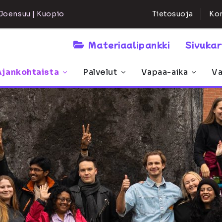
Kon
Joensuu | Kuopio
Tietosuoja
Materiaalipankki
Sivuka
Ajankohtaista
Palvelut
Vapaa-aika
Va