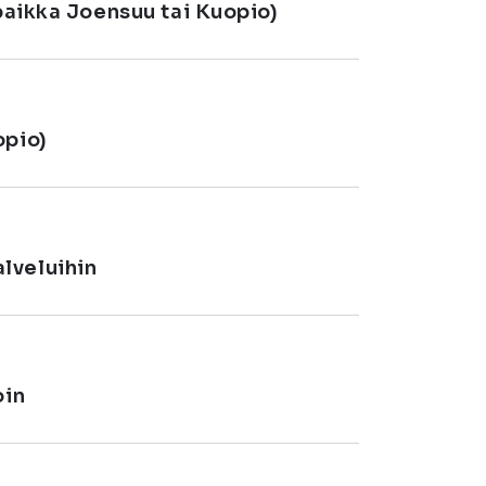
ipaikka Joensuu tai Kuopio)
opio)
lveluihin
oin