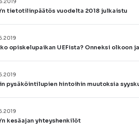
6.2019
Yn tietotilinpäätös vuodelta 2018 julkaistu
6.2019
tko opiskelupaikan UEFista? Onneksi olkoon ja
6.2019
in pysäköintilupien hintoihin muutoksia syysk
6.2019
Yn kesäajan yhteyshenkilöt