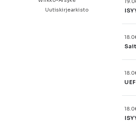
Wiikko-Ärsyke
19.0
Uutiskirjearkisto
ISY
18.0
Sai
18.0
UEF
18.0
ISY