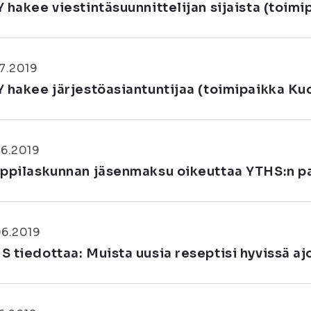
Y hakee viestintäsuunnittelijan sijaista (toim
7.2019
Y hakee järjestöasiantuntijaa (toimipaikka Ku
06.2019
oppilaskunnan jäsenmaksu oikeuttaa YTHS:n pa
06.2019
S tiedottaa: Muista uusia reseptisi hyvissä aj