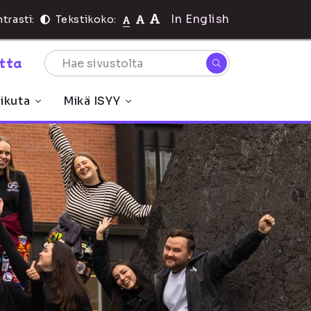
In English
trasti:
Tekstikoko:
rtta
ikuta
Mikä ISYY