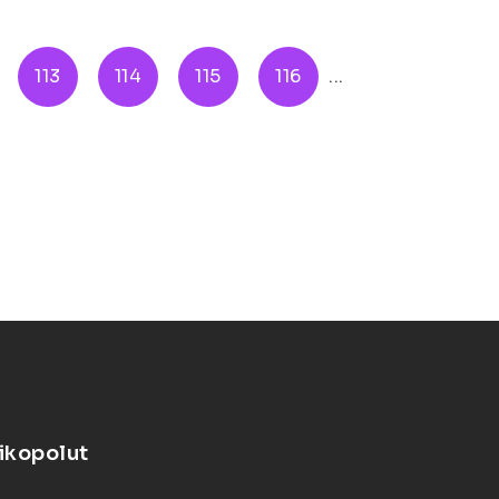
113
114
115
116
...
ikopolut