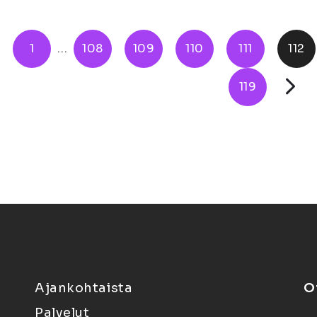
1
...
108
109
110
111
112
119
Ajankohtaista
O
Palvelut