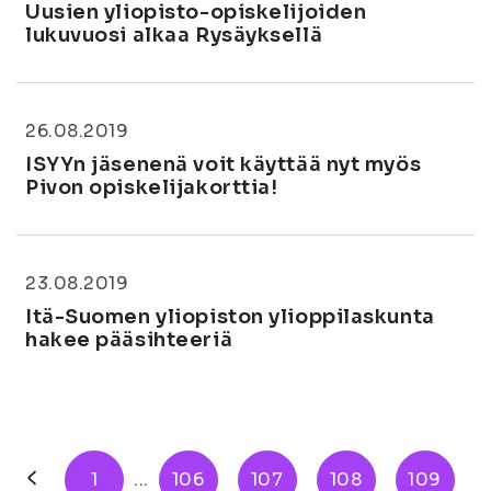
Uusien yliopisto-opiskelijoiden
lukuvuosi alkaa Rysäyksellä
26.08.2019
ISYYn jäsenenä voit käyttää nyt myös
Pivon opiskelijakorttia!
23.08.2019
Itä-Suomen yliopiston ylioppilaskunta
hakee pääsihteeriä
1
...
106
107
108
109