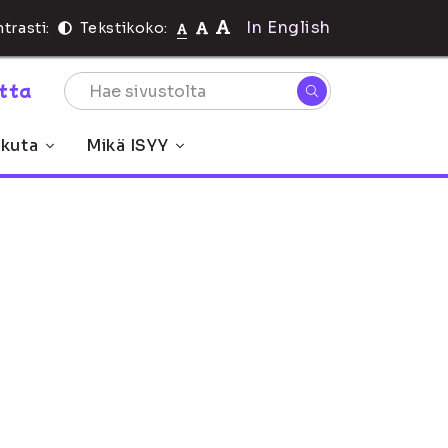
In English
trasti:
Tekstikoko:
rtta
ikuta
Mikä ISYY