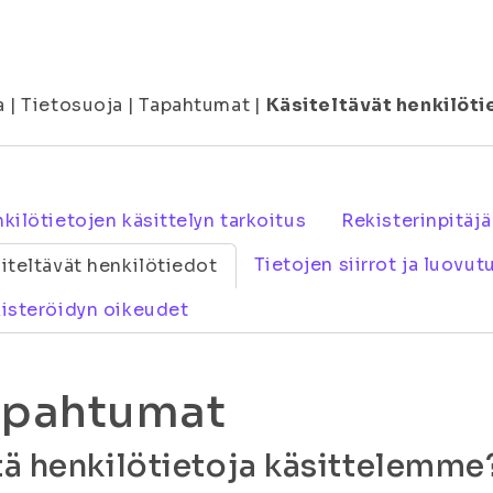
a
|
Tietosuoja
|
Tapahtumat
|
Käsiteltävät henkilöti
kilötietojen käsittelyn tarkoitus
Rekisterinpitäjä
Tietojen siirrot ja luovut
iteltävät henkilötiedot
isteröidyn oikeudet
apahtumat
ä henkilötietoja käsittelemme