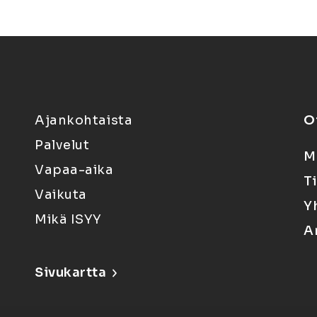
Ajankohtaista
O
Palvelut
M
Vapaa-aika
T
Vaikuta
Y
Mikä ISYY
A
Sivukartta