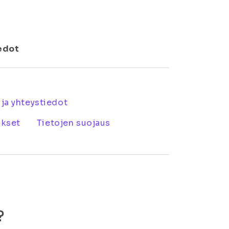
edot
 ja yhteystiedot
ukset
Tietojen suojaus
?