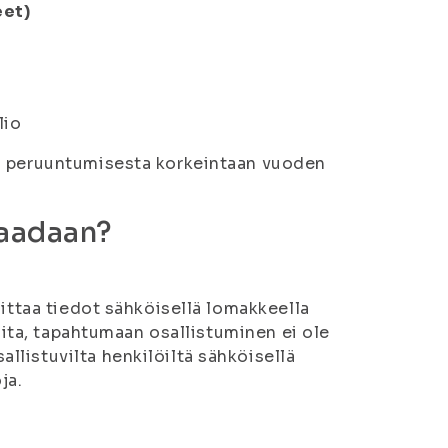
eet)
lio
ai peruuntumisesta korkeintaan vuoden
saadaan?
oittaa tiedot sähköisellä lomakkeella
imita, tapahtumaan osallistuminen ei ole
listuvilta henkilöiltä sähköisellä
ja.