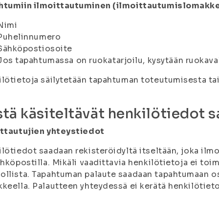
htumiin ilmoittautuminen (ilmoittautumislomakk
Nimi
Puhelinnumero
Sähköpostiosoite
Jos tapahtumassa on ruokatarjoilu, kysytään ruokava
lötietoja säilytetään tapahtuman toteutumisesta t
tä käsiteltävät henkilötiedot 
ittautujien yhteystiedot
lötiedot saadaan rekisteröidyltä itseltään, joka ilm
ähköpostilla. Mikäli vaadittavia henkilötietoja ei to
llista. Tapahtuman palaute saadaan tapahtumaan osal
keella. Palautteen yhteydessä ei kerätä henkilötieto