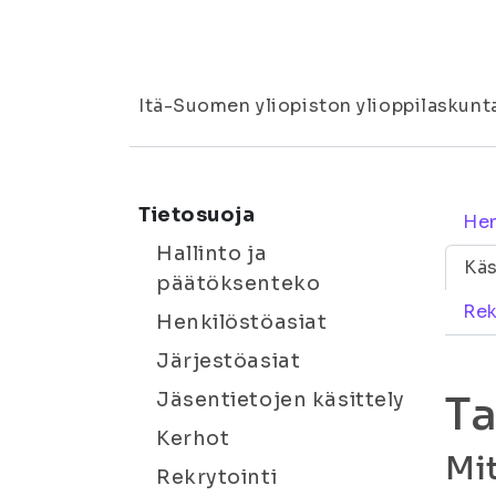
Itä-Suomen yliopiston ylioppilaskunt
Tietosuoja
Hen
Hallinto ja
Käs
päätöksenteko
Rek
Henkilöstöasiat
Järjestöasiat
T
Jäsentietojen käsittely
Kerhot
Mit
Rekrytointi