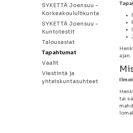
Tapa
SYKETTÄ Joensuu -
Korkeakoululiikunta
SYKETTÄ Joensuu -
Kuntotestit
Talousasiat
Henki
Tapahtumat
ajan.
Vaalit
Mis
Viestintä ja
Ilmo
yhteiskuntasuhteet
Henki
tai s
mahdo
lomak