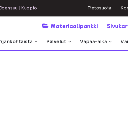
Kon
Joensuu | Kuopio
Tietosuoja
Materiaalipankki
Sivuka
Ajankohtaista
Palvelut
Vapaa-aika
Va