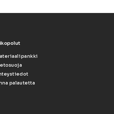
ikopolut
ateriaalipankki
ietosuoja
hteystiedot
nna palautetta