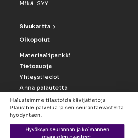
Mikä ISYY
Sivukartta
Oikopolut
Materiaalipankki
Tietosuoja
Yhteystiedot
Anna palautetta
Haluaisimme tilastoida kävijätietoja
Plausible palvelua ja sen seurantaevästeitä
hyödyntäen.
Hyväksyn seurannan ja kolmannen
Joensuu
Suvantokatu 6, 80100 Joensuu |
osapuolen evästeet.