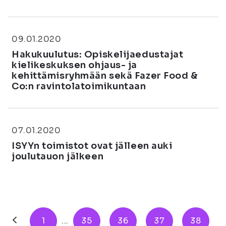
09.01.2020
Hakukuulutus: Opiskelijaedustajat
kielikeskuksen ohjaus- ja
kehittämisryhmään sekä Fazer Food &
Co:n ravintolatoimikuntaan
07.01.2020
ISYYn toimistot ovat jälleen auki
joulutauon jälkeen
1
...
35
36
37
38