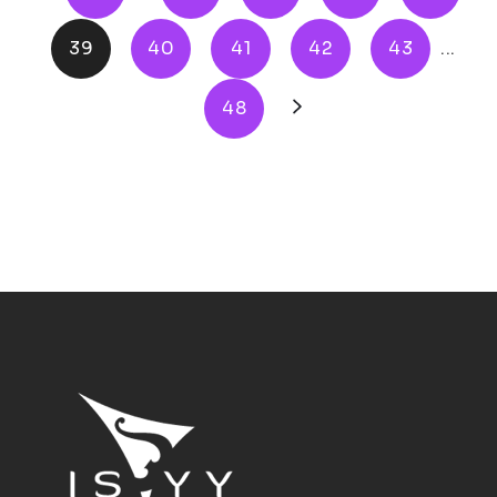
39
40
41
42
43
...
48