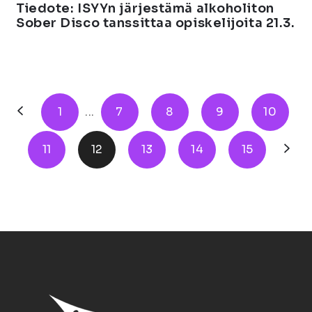
Tiedote: ISYYn järjestämä alkoholiton
Sober Disco tanssittaa opiskelijoita 21.3.
1
...
7
8
9
10
11
12
13
14
15