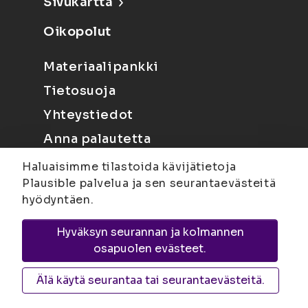
Sivukartta
Oikopolut
Materiaalipankki
Tietosuoja
Yhteystiedot
Anna palautetta
Haluaisimme tilastoida kävijätietoja
Plausible palvelua ja sen seurantaevästeitä
hyödyntäen.
Hyväksyn seurannan ja kolmannen
Joensuu
Suvantokatu 6, 80100 Joensuu |
osapuolen evästeet.
Kuopio
Yliopistonranta 15, PL 1627, 70211
Kuopio
Älä käytä seurantaa tai seurantaevästeitä.