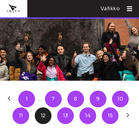
Valikko
1
...
7
8
9
10
11
12
13
14
15